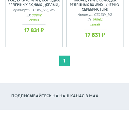
РОЕ, 1XRJ-45, WI-FI, КОЛОДКА
1XRJ-45, WI-FI, КОЛОДКА
РЕЛЕЙНЫХ ВХ./ВЫХ., (БЕЛЫЙ)
РЕЛЕЙНЫХ ВХ./ВЫХ., (ЧЕРНО-
СЕРЕБРИСТЫЙ)
Артикул: C313W_V2_WH
Артикул: C313W_V2
ID:
08942
ID:
08941
склад
склад
17 831 ₽
17 831 ₽
1
ПОДПИСЫВАЙТЕСЬ НА НАШ КАНАЛ В МАХ