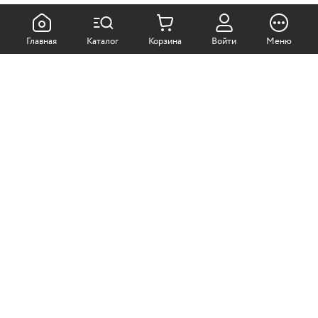
КАК ПОКУПАТЬ:
Главная
Каталог
Корзина
Войти
Меню
Самовывоз из магазина
Доставка по Москве
Доставка в регионы
СОТРУДНИЧЕСТВО:
Корпоративным клиентам
+7 (499)
611-36-21
+7 (499)
611-38-21