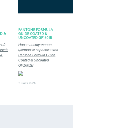
PANTONE FORMULA
D &
GUIDE COATED &
UNCOATED GP1601B
вой
Новое поступление
stels
цветовых справочников
 &
Pantone Formula Guide
Coated & Uncoated
GP1601B
1 июля 2026