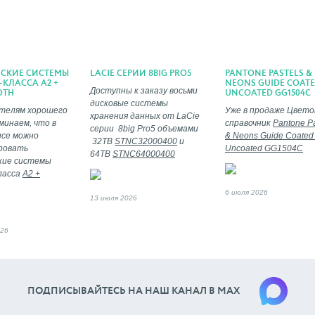
ЕСКИЕ СИСТЕМЫ
LACIE СЕРИИ 8BIG PRO5
PANTONE PASTELS &
КЛАССА A2 +
NEONS GUIDE COATE
Доступны к заказу восьми
OTH
UNCOATED GG1504C
дисковые системы
телям хорошего
Уже в продаже Цвето
хранения данных от LaCie
минаем, что в
справочник
Pantone Pa
серии 8big Pro5 объемами
се можно
& Neons Guide Coated
32TB
STNC32000400
и
ровать
Uncoated GG1504C
64ТВ
STNC64000400
кие системы
ласса
A2 +
6 июля 2026
13 июля 2026
026
ПОДПИСЫВАЙТЕСЬ НА НАШ КАНАЛ В МАХ