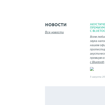
НОВОСТИ
АКУСТИЧ
ПРЕМИУМ-
С BLUETO
Все новости
Всем люби
звука напо
нашем офи
протести
акустичес
премиум-к
с Bluetooth
5 августа 2