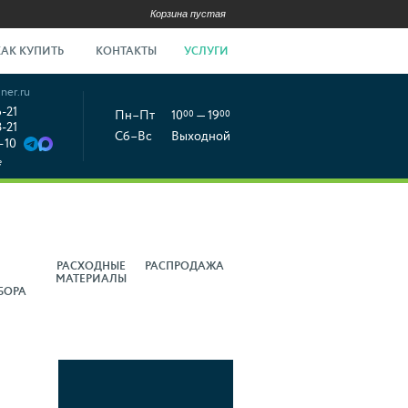
Корзина пустая
КАК КУПИТЬ
КОНТАКТЫ
УСЛУГИ
ner.ru
6-21
Пн–Пт
10
00
— 19
00
8-21
Сб–Вс
Выходной
-10
е
РАСХОДНЫЕ
РАСПРОДАЖА
МАТЕРИАЛЫ
БОРА