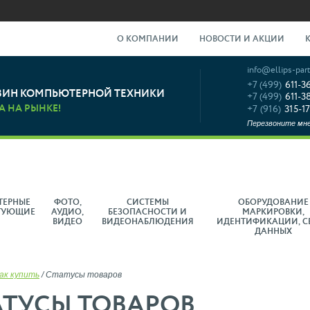
О КОМПАНИИ
НОВОСТИ И АКЦИИ
info@ellips-part
+7 (499)
611-3
ЗИН КОМПЬЮТЕРНОЙ ТЕХНИКИ
+7 (499)
611-3
А НА РЫНКЕ!
+7 (916)
315-17
Перезвоните мн
ТЕРНЫЕ
ФОТО,
СИСТЕМЫ
ОБОРУДОВАНИЕ
ТУЮЩИЕ
АУДИО,
БЕЗОПАСНОСТИ И
МАРКИРОВКИ,
ВИДЕО
ВИДЕОНАБЛЮДЕНИЯ
ИДЕНТИФИКАЦИИ, С
ДАННЫХ
ак купить
/
Статусы товаров
АТУСЫ ТОВАРОВ