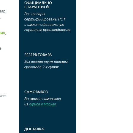
ОФИЦИАЛЬНО
С ГАРАНТИЕЙ
вар.
Все товары
,
сертифицированы РСТ
и имеют официальную
гарантию производителя
ии»
,
е
РЕЗЕРВ ТОВАРА
Мы резервируем товары
сроком до 2-х суток
САМОВЫВОЗ
еля.
Возможен самовывоз
из
офиса в Москве
ДОСТАВКА