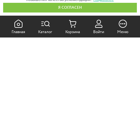
Я СОГЛАСЕН
КАК ПОКУПАТЬ:
Главная
Каталог
Корзина
Войти
Меню
Самовывоз из магазина
Доставка по Москве
Доставка в регионы
СОТРУДНИЧЕСТВО:
Корпоративным клиентам
+7 (499)
611-36-21