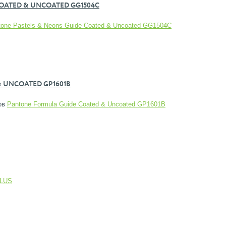
OATED & UNCOATED GG1504C
tone Pastels & Neons Guide Coated & Uncoated GG1504C
 UNCOATED GP1601B
ков
Pantone Formula Guide Coated & Uncoated GP1601B
PLUS