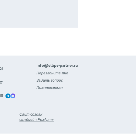
info@ellips-partner.ru
21
Перезвоните мне
Задать вопрос
21
Пожаловаться
10
Сайт создан
студией «РозАрт»