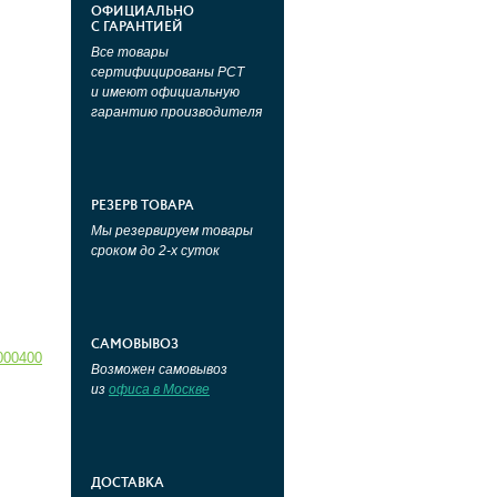
ОФИЦИАЛЬНО
С ГАРАНТИЕЙ
Все товары
сертифицированы РСТ
и имеют официальную
гарантию производителя
РЕЗЕРВ ТОВАРА
Мы резервируем товары
сроком до 2-х суток
САМОВЫВОЗ
000400
Возможен самовывоз
из
офиса в Москве
ДОСТАВКА