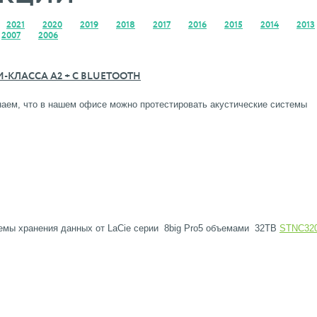
2021
2020
2019
2018
2017
2016
2015
2014
2013
2007
2006
КЛАССА A2 + С BLUETOOTH
аем, что в нашем офисе можно протестировать акустические системы
темы хранения данных от LaCie серии 8big Pro5 объемами 32TB
STNC32