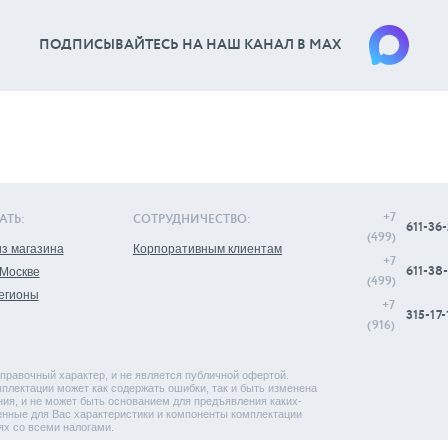
ПОДПИСЫВАЙТЕСЬ НА НАШ КАНАЛ В МАХ
+7
АТЬ:
СОТРУДНИЧЕСТВО:
611-36-
(499)
з магазина
Корпоративным клиентам
+7
611-38-
 Москве
(499)
регионы
+7
315-17-
(916)
правочный характер, и не является публичной офертой.
плектации может как содержать ошибки, так и быть изменена
ия, и не может быть основанием для предъявления каких-
енные для Вас характеристики и компоненты комплектации
ях со всеми налогами.