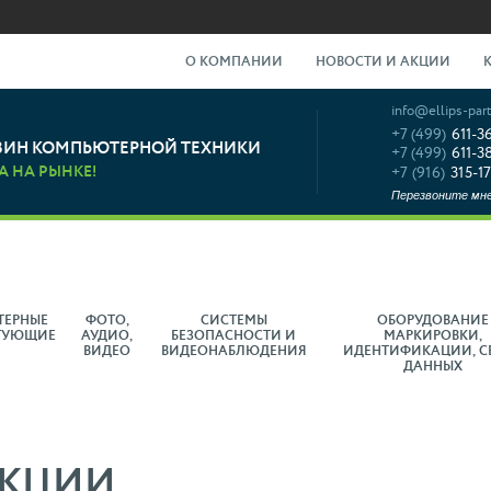
О КОМПАНИИ
НОВОСТИ И АКЦИИ
info@ellips-part
+7 (499)
611-3
ЗИН КОМПЬЮТЕРНОЙ ТЕХНИКИ
+7 (499)
611-3
А НА РЫНКЕ!
+7 (916)
315-17
Перезвоните мн
ТЕРНЫЕ
ФОТО,
СИСТЕМЫ
ОБОРУДОВАНИЕ
ТУЮЩИЕ
АУДИО,
БЕЗОПАСНОСТИ И
МАРКИРОВКИ,
ВИДЕО
ВИДЕОНАБЛЮДЕНИЯ
ИДЕНТИФИКАЦИИ, С
ДАННЫХ
АКЦИИ