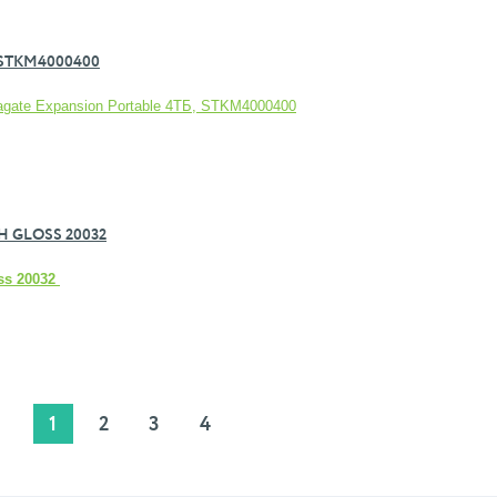
 STKM4000400
agate Expansion Portable 4TБ, STKM4000400
H GLOSS 20032
ss 20032
1
2
3
4