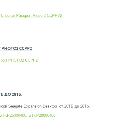
lorChecker Passport Video 2 CCPPV2
T PHOTO2 CCPP2
assport PHOTO2 CCPP2
Б ДО 28ТБ.
ски Seagate Expansion Desktop от 20ТБ до 28Тб.
 STKP26000400, STKP28000400