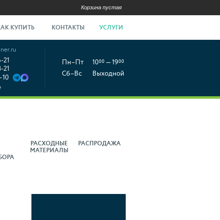
Корзина пустая
КАК КУПИТЬ
КОНТАКТЫ
УСЛУГИ
ner.ru
6-21
Пн–Пт
10
00
— 19
00
8-21
Сб–Вс
Выходной
-10
е
РАСХОДНЫЕ
РАСПРОДАЖА
МАТЕРИАЛЫ
БОРА