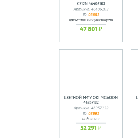
C712N 46406103
Артикул: 46406103
ID:
03681
временно отсутствует
47 801 ₽
ЦВЕТНОЙ МФУ OKI MC563DN
46357132
Артикул: 46357132
ID:
03691
под заказ
52 291 ₽