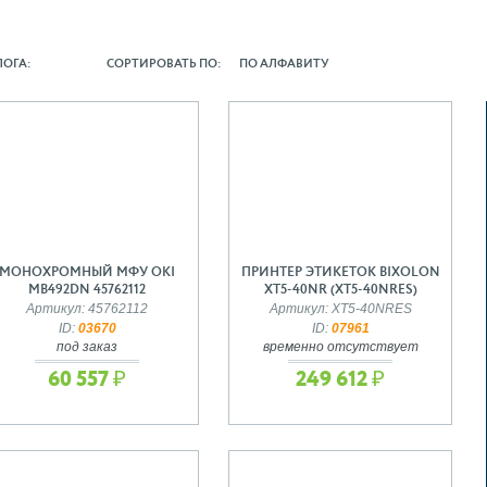
ЛОГА:
СОРТИРОВАТЬ ПО:
ПО АЛФАВИТУ
МОНОХРОМНЫЙ МФУ OKI
ПРИНТЕР ЭТИКЕТОК BIXOLON
MB492DN 45762112
XT5-40NR (XT5-40NRES)
Артикул: 45762112
Артикул: XT5-40NRES
ID:
03670
ID:
07961
под заказ
временно отсутствует
60 557 ₽
249 612 ₽