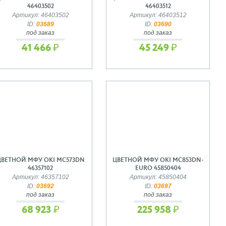
46403502
46403512
Артикул: 46403502
Артикул: 46403512
ID:
03689
ID:
03690
под заказ
под заказ
41 466 ₽
45 249 ₽
ЦВЕТНОЙ МФУ OKI MC573DN
ЦВЕТНОЙ МФУ OKI MC853DN-
46357102
EURO 45850404
Артикул: 46357102
Артикул: 45850404
ID:
03692
ID:
03697
под заказ
под заказ
68 923 ₽
225 958 ₽