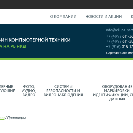
О КОМПАНИИ
НОВОСТИ И АКЦИИ
info@ellips-part
+7 (499)
611-3
ЗИН КОМПЬЮТЕРНОЙ ТЕХНИКИ
+7 (499)
611-3
А НА РЫНКЕ!
+7 (916)
315-17
Перезвоните мн
ТЕРНЫЕ
ФОТО,
СИСТЕМЫ
ОБОРУДОВАНИЕ
ТУЮЩИЕ
АУДИО,
БЕЗОПАСНОСТИ И
МАРКИРОВКИ,
ВИДЕО
ВИДЕОНАБЛЮДЕНИЯ
ИДЕНТИФИКАЦИИ, С
ДАННЫХ
рия
/
Принтеры