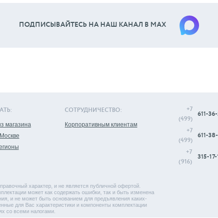
ПОДПИСЫВАЙТЕСЬ НА НАШ КАНАЛ В МАХ
+7
АТЬ:
СОТРУДНИЧЕСТВО:
611-36-
(499)
з магазина
Корпоративным клиентам
+7
611-38-
 Москве
(499)
регионы
+7
315-17-
(916)
правочный характер, и не является публичной офертой.
плектации может как содержать ошибки, так и быть изменена
ия, и не может быть основанием для предъявления каких-
енные для Вас характеристики и компоненты комплектации
ях со всеми налогами.