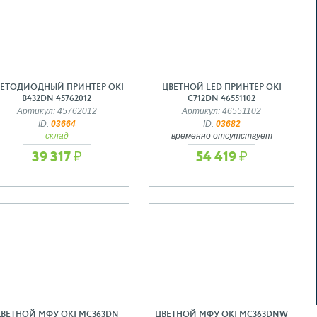
ВЕТОДИОДНЫЙ ПРИНТЕР OKI
ЦВЕТНОЙ LED ПРИНТЕР OKI
B432DN 45762012
C712DN 46551102
Артикул: 45762012
Артикул: 46551102
ID:
03664
ID:
03682
склад
временно отсутствует
39 317 ₽
54 419 ₽
ВЕТНОЙ МФУ OKI MC363DN
ЦВЕТНОЙ МФУ OKI MC363DNW