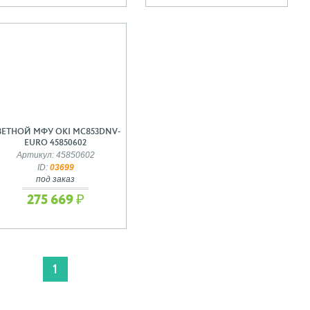
ВЕТНОЙ МФУ OKI MC853DNV-
EURO 45850602
Артикул: 45850602
ID:
03699
под заказ
275 669 ₽
1