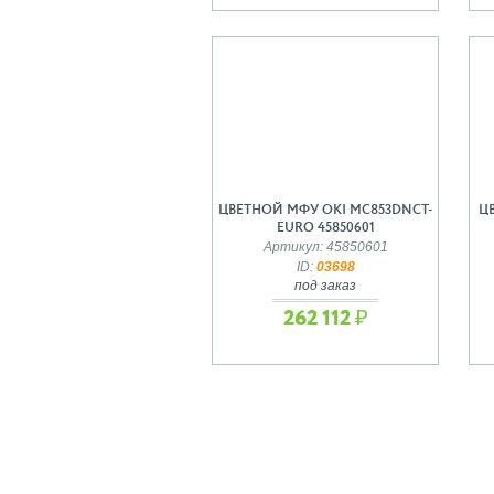
ЦВЕТНОЙ МФУ OKI MC853DNCT-
Ц
EURO 45850601
Артикул: 45850601
ID:
03698
под заказ
262 112 ₽