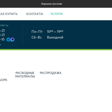
Корзина пустая
КАК КУПИТЬ
КОНТАКТЫ
УСЛУГИ
ner.ru
6-21
Пн–Пт
10
00
— 19
00
8-21
Сб–Вс
Выходной
-10
е
РАСХОДНЫЕ
РАСПРОДАЖА
МАТЕРИАЛЫ
БОРА