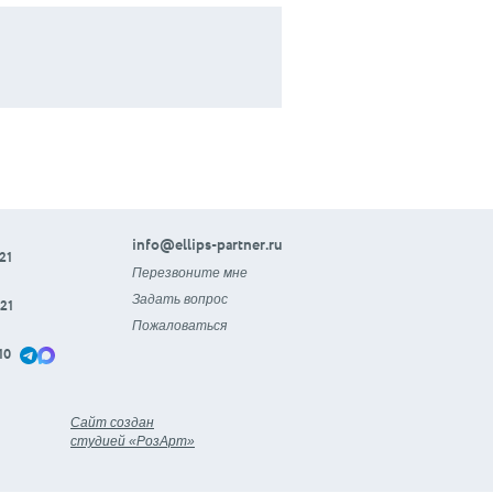
info@ellips-partner.ru
21
Перезвоните мне
Задать вопрос
21
Пожаловаться
10
Сайт создан
студией «РозАрт»