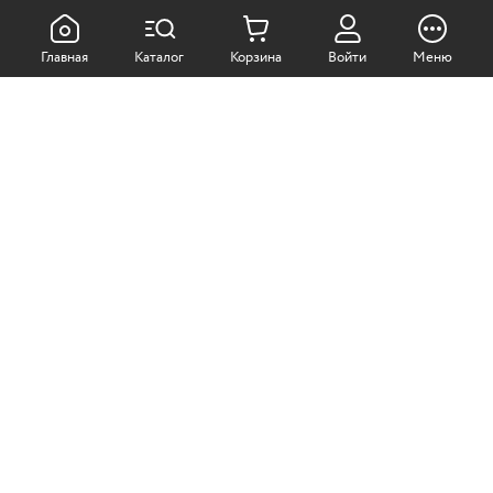
КАК ПОКУПАТЬ:
Главная
Каталог
Корзина
Войти
Меню
Самовывоз из магазина
Доставка по Москве
Доставка в регионы
СОТРУДНИЧЕСТВО:
Корпоративным клиентам
+7 (499)
611-36-21
+7 (499)
611-38-21