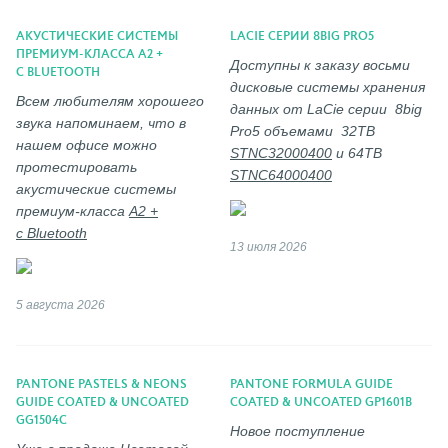
АКУСТИЧЕСКИЕ СИСТЕМЫ
LACIE СЕРИИ 8BIG PRO5
ПРЕМИУМ-КЛАССА A2 +
Доступны к заказу восьми
С BLUETOOTH
дисковые системы хранения
Всем любителям хорошего
данных от LaCie серии 8big
звука напоминаем, что в
Pro5 объемами 32TB
нашем офисе можно
STNC32000400
и 64ТВ
протестировать
STNC64000400
акустические системы
премиум-класса
A2 +
с Bluetooth
13 июля 2026
5 августа 2026
PANTONE PASTELS & NEONS
PANTONE FORMULA GUIDE
GUIDE COATED & UNCOATED
COATED & UNCOATED GP1601B
GG1504C
Новое поступление