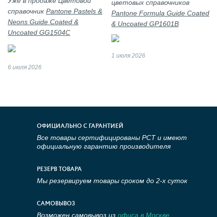
Уже в продаже Цветовой
цветовых справочников
справочник
Pantone Pastels &
Pantone Formula Guide Coated
Neons Guide Coated &
& Uncoated GP1601B
Uncoated GG1504C
1 июля 2026
6 июля 2026
ОФИЦИАЛЬНО С ГАРАНТИЕЙ
Все товары сертифицированы РСТ и имеют
официальную гарантию производителя
РЕЗЕРВ ТОВАРА
Мы резервируем товары сроком до 2-х суток
САМОВЫВОЗ
Возможен самовывоз из
офиса в Москве