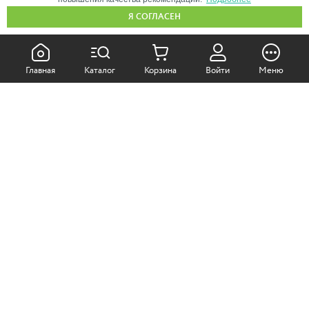
Я СОГЛАСЕН
КАК ПОКУПАТЬ:
Главная
Каталог
Корзина
Войти
Меню
Самовывоз из магазина
Доставка по Москве
Доставка в регионы
СОТРУДНИЧЕСТВО:
Корпоративным клиентам
+7 (499)
611-36-21