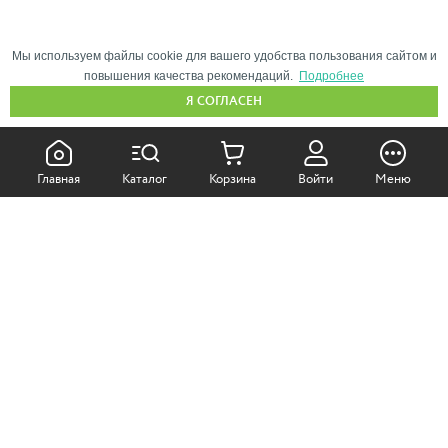
Мы используем файлы cookie для вашего удобства пользования сайтом и
повышения качества рекомендаций.
Подробнее
Я СОГЛАСЕН
КАК ПОКУПАТЬ:
Главная
Каталог
Корзина
Войти
Меню
Самовывоз из магазина
Доставка по Москве
Доставка в регионы
СОТРУДНИЧЕСТВО:
Корпоративным клиентам