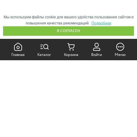
Мы используем файлы cookie для вашего удобства пользования сайтом и
повышения качества рекомендаций.
Подробнее
Я СОГЛАСЕН
КАК ПОКУПАТЬ:
Главная
Каталог
Корзина
Войти
Меню
Самовывоз из магазина
Доставка по Москве
Доставка в регионы
СОТРУДНИЧЕСТВО:
Корпоративным клиентам