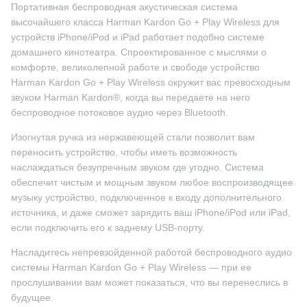
Портативная беспроводная акустическая система
высочайшего класса Harman Kardon Go + Play Wireless для
устройств iPhone/iPod и iPad работает подобно системе
домашнего кинотеатра. Спроектированное с мыслями о
комфорте, великолепной работе и свободе устройство
Harman Kardon Go + Play Wireless окружит вас превосходным
звуком Harman Kardon®, когда вы передаете на него
беспроводное потоковое аудио через Bluetooth.
Изогнутая ручка из нержавеющей стали позволит вам
переносить устройство, чтобы иметь возможность
наслаждаться безупречным звуком где угодно. Система
обеспечит чистым и мощным звуком любое воспроизводящее
музыку устройство, подключенное к входу дополнительного
источника, и даже сможет зарядить ваш iPhone/iPod или iPad,
если подключить его к заднему USB-порту.
Насладитесь непревзойденной работой беспроводного аудио
системы Harman Kardon Go + Play Wireless — при ее
прослушивании вам может показаться, что вы перенеслись в
будущее.