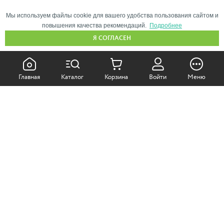
Мы используем файлы cookie для вашего удобства пользования сайтом и
повышения качества рекомендаций.
Подробнее
Я СОГЛАСЕН
КАК ПОКУПАТЬ:
Главная
Каталог
Корзина
Войти
Меню
Самовывоз из магазина
Доставка по Москве
Доставка в регионы
СОТРУДНИЧЕСТВО:
Корпоративным клиентам