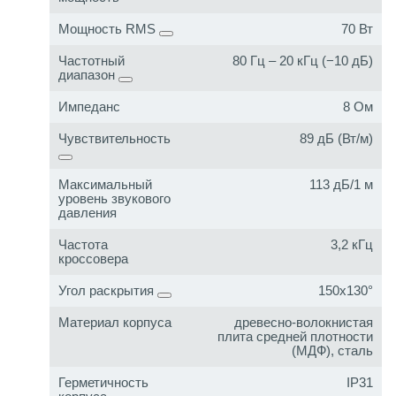
Мощность RMS
70 Вт
Частотный
80 Гц – 20 кГц (−10 дБ)
диапазон
Импеданс
8 Ом
Чувствительность
89 дБ (Вт/м)
Максимальный
113 дБ/1 м
уровень звукового
давления
Частота
3,2 кГц
кроссовера
Угол раскрытия
150x130°
Материал корпуса
древесно-волокнистая
плита средней плотности
(МДФ), сталь
Герметичность
IP31