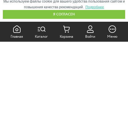
Мы используем файлы cookie для вашего удобства пользования сайтом и
повышения качества рекомендаций.
Подробнее
Я СОГЛАСЕН
КАК ПОКУПАТЬ:
Главная
Каталог
Корзина
Войти
Меню
Самовывоз из магазина
Доставка по Москве
Доставка в регионы
СОТРУДНИЧЕСТВО:
Корпоративным клиентам
+7 (499)
611-36-21