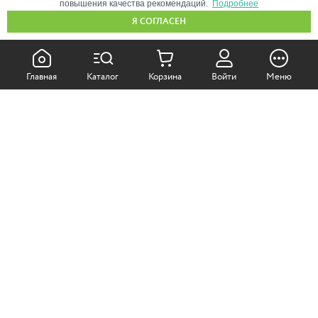
повышения качества рекомендаций.
Подробнее
Я СОГЛАСЕН
КАК ПОКУПАТЬ:
Главная
Каталог
Корзина
Войти
Меню
Самовывоз из магазина
Доставка по Москве
Доставка в регионы
СОТРУДНИЧЕСТВО:
Корпоративным клиентам
+7 (499)
611-36-21