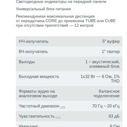
Светодиодные индикаторы на передней панели
Универсальный блок питания
Рекомендуемая максимальная дистанция
от передатчика CORE до приемника TUBE или CUBE
при отсутствии препятствий — 12 метров
НЧ-излучатель
5″ вуфер
ВЧ-излучатель
1″ твитер
Выходы
1 – акустический,
клеммный блок
Выходная мощность
1x32 Вт — 8 Ом, 1%
THD
Форматы аудио на
балансное
аналоговом выходе
подключение
Частотный диапазон
70 Гц – 20 кГц
Чувствительность
83 дБ
Импеданс
8 Ом