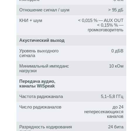
Отношение сигнал / шум
> 95 дБ
КНИ + шум
< 0,015 % — AUX OUT
< 0,15% % —
громкоговоритель
Акустический выход
Уровень выходного
0 дБВ
сигнала
Минимальный импеданс
10 кОм
нагрузки
Передача аудио,
каналы WiSpeak
Частота радиоканала
5,1–5,8 ГГц
Число радиоканалов
до 24
непересекающихся
каналов
Разрядность кодирования
24 бита