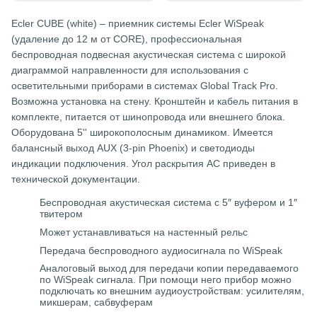
Ecler CUBE (white) – приемник системы Ecler WiSpeak
(удаление до 12 м от CORE), профессиональная
беспроводная подвесная акустическая система с широкой
диаграммой направленности для использования с
осветительными приборами в системах Global Track Pro.
Возможна установка на стену. Кронштейн и кабель питания в
комплекте, питается от шинопровода или внешнего блока.
Оборудована 5'' широкополосным динамиком. Имеется
балансный выход AUX (3-pin Phoenix) и светодиоды
индикации подключения. Угол раскрытия АС приведен в
технической документации.
Беспроводная акустическая система с 5″ вуфером и 1″
твитером
Может устанавливаться на настенный рельс
Передача беспроводного аудиосигнала по WiSpeak
Аналоговый выход для передачи копии передаваемого
по WiSpeak сигнала. При помощи него прибор можно
подключать ко внешним аудиоустройствам: усилителям,
микшерам, сабвуферам