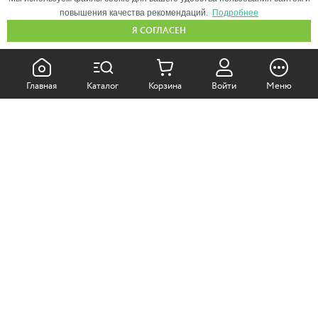
повышения качества рекомендаций.
Подробнее
Я СОГЛАСЕН
КАК ПОКУПАТЬ:
Главная
Каталог
Корзина
Войти
Меню
Самовывоз из магазина
Доставка по Москве
Доставка в регионы
СОТРУДНИЧЕСТВО:
Корпоративным клиентам
+7 (499)
611-36-21