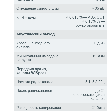
Отношение сигнал / шум
> 95 дБ
КНИ + шум
< 0,015 % — AUX OUT
< 0,15% % —
громкоговоритель
Акустический выход
Уровень выходного
0 дБВ
сигнала
Минимальный импеданс
10 кОм
нагрузки
Передача аудио,
каналы WiSpeak
Частота радиоканала
5,1–5,8 ГГц
Число радиоканалов
до 24
непересекающихся
каналов
Разрядность кодирования
24 бита