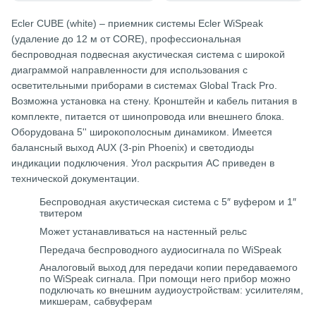
Ecler CUBE (white) – приемник системы Ecler WiSpeak
(удаление до 12 м от CORE), профессиональная
беспроводная подвесная акустическая система с широкой
диаграммой направленности для использования с
осветительными приборами в системах Global Track Pro.
Возможна установка на стену. Кронштейн и кабель питания в
комплекте, питается от шинопровода или внешнего блока.
Оборудована 5'' широкополосным динамиком. Имеется
балансный выход AUX (3-pin Phoenix) и светодиоды
индикации подключения. Угол раскрытия АС приведен в
технической документации.
Беспроводная акустическая система с 5″ вуфером и 1″
твитером
Может устанавливаться на настенный рельс
Передача беспроводного аудиосигнала по WiSpeak
Аналоговый выход для передачи копии передаваемого
по WiSpeak сигнала. При помощи него прибор можно
подключать ко внешним аудиоустройствам: усилителям,
микшерам, сабвуферам