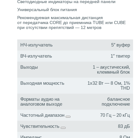
Светодиодные индикаторы на передней панели
Универсальный блок питания
Рекомендуемая максимальная дистанция
от передатчика CORE до приемника TUBE или CUBE
при отсутствии препятствий — 12 метров
НЧ-излучатель
5″ вуфер
ВЧ-излучатель
1″ твитер
Выходы
1 – акустический,
клеммный блок
Выходная мощность
1x32 Вт — 8 Ом, 1%
THD
Форматы аудио на
балансное
аналоговом выходе
подключение
Частотный диапазон
70 Гц – 20 кГц
Чувствительность
83 дБ
Импеданс
8 Ом