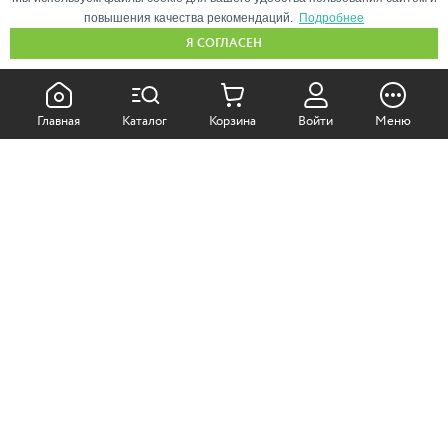
повышения качества рекомендаций.
Подробнее
Я СОГЛАСЕН
КАК ПОКУПАТЬ:
Главная
Каталог
Корзина
Войти
Меню
Самовывоз из магазина
Доставка по Москве
Доставка в регионы
СОТРУДНИЧЕСТВО:
Корпоративным клиентам
+7 (499)
611-36-21