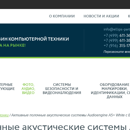
О КОМПАНИИ
НОВОСТИ И АКЦИИ
info@ellips-part
+7 (499)
611-3
ЗИН КОМПЬЮТЕРНОЙ ТЕХНИКИ
+7 (499)
611-3
А НА РЫНКЕ!
+7 (916)
315-17
Перезвоните мн
ТЕРНЫЕ
ФОТО,
СИСТЕМЫ
ОБОРУДОВАНИЕ
ТУЮЩИЕ
АУДИО,
БЕЗОПАСНОСТИ И
МАРКИРОВКИ,
ВИДЕО
ВИДЕОНАБЛЮДЕНИЯ
ИДЕНТИФИКАЦИИ, С
ДАННЫХ
лонки
/
Активные полочные акустические системы Audioengine A5+ White с B
ные акустические системы 