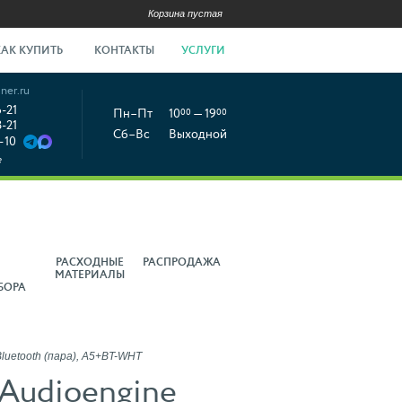
Корзина пустая
КАК КУПИТЬ
КОНТАКТЫ
УСЛУГИ
ner.ru
6-21
Пн–Пт
10
00
— 19
00
8-21
Сб–Вс
Выходной
-10
е
РАСХОДНЫЕ
РАСПРОДАЖА
МАТЕРИАЛЫ
БОРА
luetooth (пара), A5+BT-WHT
Audioengine