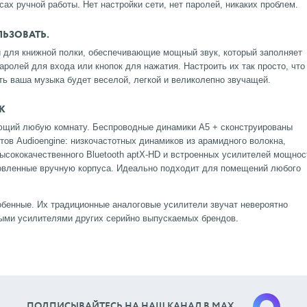
ах ручной работы. Нет настройки сети, нет паролей, никаких проблем.
ЛЬЗОВАТЬ.
и для книжной полки, обеспечивающие мощный звук, который заполняет
аролей для входа или кнопок для нажатия. Настроить их так просто, что
ть ваша музыка будет веселой, легкой и великолепно звучащей.
К
ющий любую комнату. Беспроводные динамики A5 + сконструированы
ов Audioengine: низкочастотных динамиков из арамидного волокна,
сококачественного Bluetooth aptX-HD и встроенных усилителей мощнос
товленные вручную корпуса. Идеально подходит для помещений любого
обенные. Их традиционные аналоговые усилители звучат невероятно
ыми усилителями других серийно выпускаемых брендов.
ПОДПИСЫВАЙТЕСЬ НА НАШ КАНАЛ В МАХ