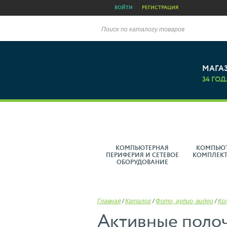
ВОЙТИ
РЕГИСТРАЦИЯ
Поиск по каталогу товаров
МАГА
34 ГОД
КОМПЬЮТЕРНАЯ
КОМПЬЮ
ПЕРИФЕРИЯ И СЕТЕВОЕ
КОМПЛЕК
ОБОРУДОВАНИЕ
Главная
/
Каталог
/
Фото, аудио, видео
/
Ко
Активные полоч