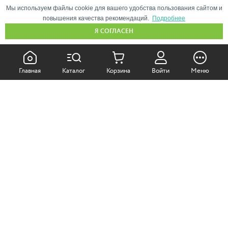
Мы используем файлы cookie для вашего удобства пользования сайтом и
повышения качества рекомендаций.
Подробнее
Я СОГЛАСЕН
КАК ПОКУПАТЬ:
Главная
Каталог
Корзина
Войти
Меню
Самовывоз из магазина
Доставка по Москве
Доставка в регионы
СОТРУДНИЧЕСТВО:
Корпоративным клиентам