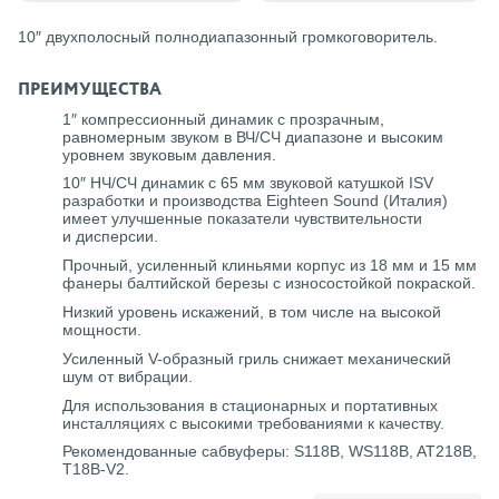
10″ двухполосный полнодиапазонный громкоговоритель.
ПРЕИМУЩЕСТВА
1″ компрессионный динамик с прозрачным,
равномерным звуком в ВЧ/СЧ диапазоне и высоким
уровнем звуковым давления.
10″ НЧ/СЧ динамик с 65 мм звуковой катушкой ISV
разработки и производства Eighteen Sound (Италия)
имеет улучшенные показатели чувствительности
и дисперсии.
Прочный, усиленный клиньями корпус из 18 мм и 15 мм
фанеры балтийской березы с износостойкой покраской.
Низкий уровень искажений, в том числе на высокой
мощности.
Усиленный V-образный гриль снижает механический
шум от вибрации.
Для использования в стационарных и портативных
инсталляциях с высокими требованиями к качеству.
Рекомендованные сабвуферы: S118B, WS118B, AT218B,
T18B-V2.