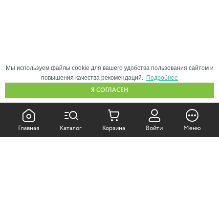
Мы используем файлы cookie для вашего удобства пользования сайтом и
повышения качества рекомендаций.
Подробнее
Я СОГЛАСЕН
КАК ПОКУПАТЬ:
Главная
Каталог
Корзина
Войти
Меню
Самовывоз из магазина
Доставка по Москве
Доставка в регионы
СОТРУДНИЧЕСТВО: