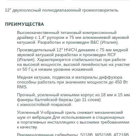
12″ двухполосный полнодиапазонный громкоговоритель.
ПРЕИМУЩЕСТВА
Высококачественный титановый компрессионный
драйвер с 1,4″ рупором и 75 мм алюминиевой звуковой
катушкой. Разработан и произведен B&C (Италия).
Производительный 12″ НЧ/СЧ динамик с 75 мм медной
звуковой катушкой разработан и произведен RCF
(Италия). Характеризуется стабильностью при работе
на высокой мощности, высокой линейностью на участке
от 50 Гц и низким уровнем искажений.
Медная катушка, подвеска и материалы диффузора
способны работать при значениях мощности до 450 Вт
RMS.
Прочный, усиленный клиньями корпус из 18 мм и 15 мм
фанеры балтийской березы (до 11 слоев)
с износостойкой покраской.
Усиленный V-образный гриль снижает механический
шум от вибрации.Для использования в стационарных
и портативных инсталляциях с высокими требованиями
к качеству.
Рекомендованные сабвуферы: S118B, WS118B, AT218B,