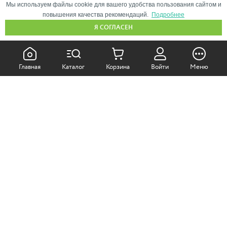
Мы используем файлы cookie для вашего удобства пользования сайтом и
повышения качества рекомендаций.
Подробнее
Я СОГЛАСЕН
КАК ПОКУПАТЬ:
Главная
Каталог
Корзина
Войти
Меню
Самовывоз из магазина
Доставка по Москве
Доставка в регионы
СОТРУДНИЧЕСТВО:
Корпоративным клиентам
+7 (499)
611-36-21