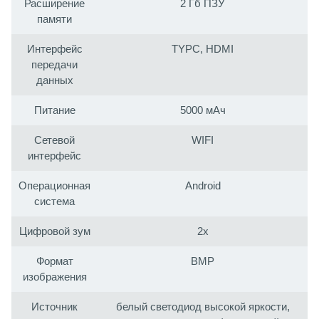
Расширение
2 Гб ПЗУ
памяти
Интерфейс
TYPC, HDMI
передачи
данных
Питание
5000 мАч
Сетевой
WIFI
интерфейс
Операционная
Android
система
Цифровой зум
2x
Формат
BMP
изображения
Источник
белый светодиод высокой яркости,