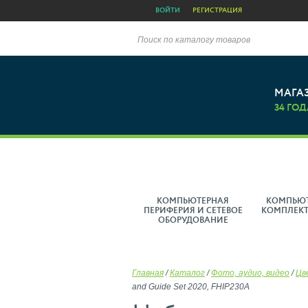
ВОЙТИ
РЕГИСТРАЦИЯ
Поиск по каталогу товаров
МАГА
34 ГОД
КОМПЬЮТЕРНАЯ
КОМПЬЮ
ПЕРИФЕРИЯ И СЕТЕВОЕ
КОМПЛЕК
ОБОРУДОВАНИЕ
Главная
/
Каталог
/
Фото, аудио, видео
/
Цв
and Guide Set 2020, FHIP230A