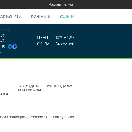
Корзина пустая
КАК КУПИТЬ
КОНТАКТЫ
УСЛУГИ
ner.ru
6-21
Пн–Пт
10
00
— 19
00
8-21
Сб–Вс
Выходной
-10
е
РАСХОДНЫЕ
РАСПРОДАЖА
МАТЕРИАЛЫ
БОРА
ми образцами) Pantone FHI Color Specifier