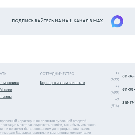
ПОДПИСЫВАЙТЕСЬ НА НАШ КАНАЛ В МАХ
+7
АТЬ:
СОТРУДНИЧЕСТВО:
611-36-
(499)
з магазина
Корпоративным клиентам
+7
611-38-
 Москве
(499)
регионы
+7
315-17-
(916)
правочный характер, и не является публичной офертой.
плектации может как содержать ошибки, так и быть изменена
ия, и не может быть основанием для предъявления каких-
енные для Вас характеристики и компоненты комплектации