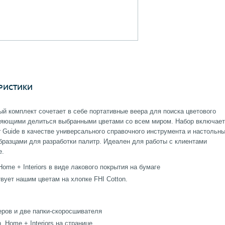
РИСТИКИ
ый комплект сочетает в себе портативные веера для поиска цветового
ляющими делиться выбранными цветами со всем миром. Набор включает
lor Guide в качестве универсального справочного инструмента и настольн
образцами для разработки палитр. Идеален для работы с клиентами
е.
Home + Interiors в виде лакового покрытия на бумаге
вует нашим цветам на хлопке FHI Cotton.
еров и две папки-скоросшивателя
 Home + Interiors на странице