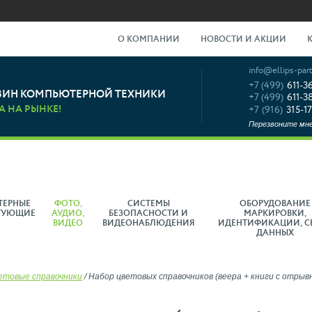
О КОМПАНИИ
НОВОСТИ И АКЦИИ
info@ellips-part
+7 (499)
611-3
ЗИН КОМПЬЮТЕРНОЙ ТЕХНИКИ
+7 (499)
611-3
А НА РЫНКЕ!
+7 (916)
315-17
Перезвоните мн
ТЕРНЫЕ
ФОТО,
СИСТЕМЫ
ОБОРУДОВАНИЕ
ТУЮЩИЕ
АУДИО,
БЕЗОПАСНОСТИ И
МАРКИРОВКИ,
ВИДЕО
ВИДЕОНАБЛЮДЕНИЯ
ИДЕНТИФИКАЦИИ, С
ДАННЫХ
етовые справочники
/
Набор цветовых справочников (веера + книги с отрывны