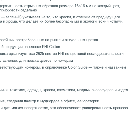
содержит шесть отрывных образцов размера 16×16 мм на каждый цвет,
приобрести отдельно
— зеленый) указывает на то, что краски, в отличие от предыдущего
а и хрома, что делает их более безопасными и экологически чистыми.
 новейших востребованных на рынке и актуальных цветов
й продукции на хлопке FHI Cotton
вка организует все 2625 цветов FHI по цветовой последовательности
главление, для поиска цветов по номерам
ветствующим номером, в справочнике Color Guide — также и названием
мики, текстиля, одежды, краски, косметики, модных аксессуаров и изде
ия, создания палитр и мудбордов в офисе, лаборатории
к и для мягких поверхностях, что обеспечивает универсальность процесс