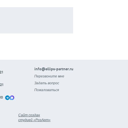
info@ellips-partner.ru
21
Перезвоните мне
Задать вопрос
21
Пожаловаться
10
Сайт создан
студией «РозАрт»