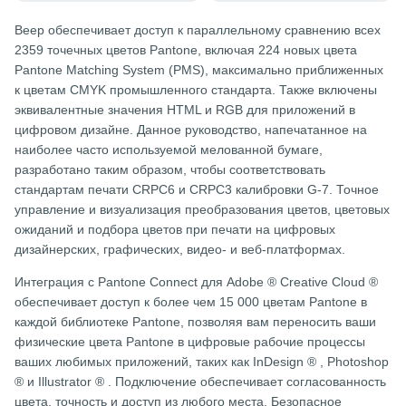
Веер обеспечивает доступ к параллельному сравнению всех
2359 точечных цветов Pantone, включая 224 новых цвета
Pantone Matching System (PMS), максимально приближенных
к цветам CMYK промышленного стандарта. Также включены
эквивалентные значения HTML и RGB для приложений в
цифровом дизайне. Данное руководство, напечатанное на
наиболее часто используемой мелованной бумаге,
разработано таким образом, чтобы соответствовать
стандартам печати CRPC6 и CRPC3 калибровки G-7. Точное
управление и визуализация преобразования цветов, цветовых
ожиданий и подбора цветов при печати на цифровых
дизайнерских, графических, видео- и веб-платформах.
Интеграция с Pantone Connect для Adobe ® Creative Cloud ®
обеспечивает доступ к более чем 15 000 цветам Pantone в
каждой библиотеке Pantone, позволяя вам переносить ваши
физические цвета Pantone в цифровые рабочие процессы
ваших любимых приложений, таких как InDesign ® , Photoshop
® и Illustrator ® . Подключение обеспечивает согласованность
цвета, точность и доступ из любого места. Безопасное