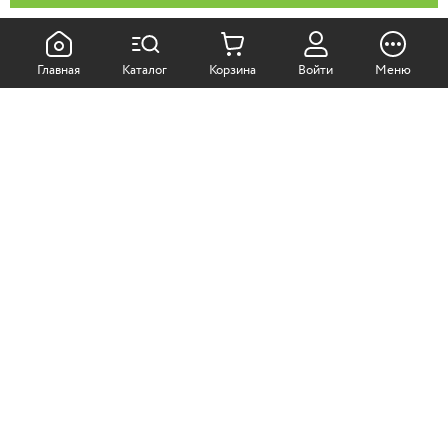
КАК ПОКУПАТЬ:
Главная
Каталог
Корзина
Войти
Меню
Самовывоз из магазина
Доставка по Москве
Доставка в регионы
СОТРУДНИЧЕСТВО:
Корпоративным клиентам
+7 (499)
611-36-21
+7 (499)
611-38-21