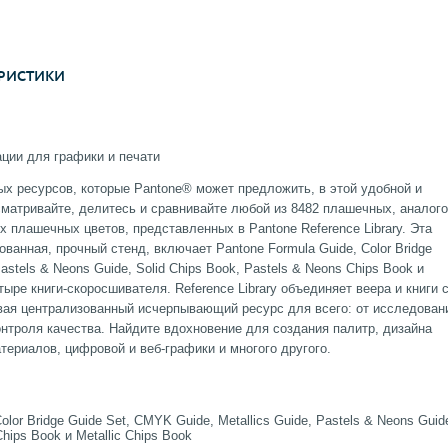
РИСТИКИ
ции для графики и печати
ых ресурсов, которые Pantone® может предложить, в этой удобной и
матривайте, делитесь и сравнивайте любой из 8482 плашечных, аналог
плашечных цветов, представленных в Pantone Reference Library. Эта
ованная, прочный стенд, включает Pantone Formula Guide, Color Bridge
astels & Neons Guide, Solid Chips Book, Pastels & Neons Chips Book и
етыре книги-скоросшивателя. Reference Library объединяет веера и книги 
вая централизованный исчерпывающий ресурс для всего: от исследован
онтроля качества. Найдите вдохновение для создания палитр, дизайна
териалов, цифровой и веб-графики и многого другого.
lor Bridge Guide Set, CMYK Guide, Metallics Guide, Pastels & Neons Guid
Chips Book и Metallic Chips Book