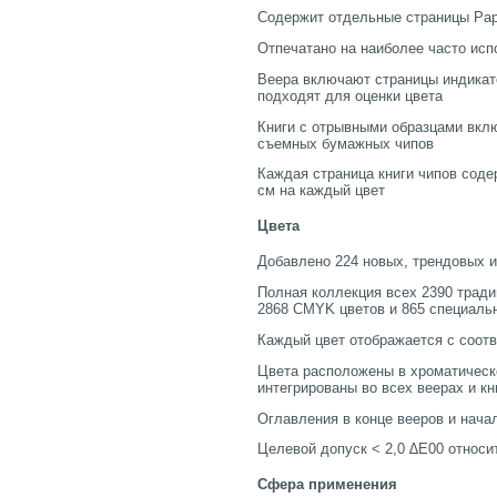
Содержит отдельные страницы Pape
Отпечатано на наиболее часто исп
Веера включают страницы индикат
подходят для оценки цвета
Книги с отрывными образцами вкл
съемных бумажных чипов
Каждая страница книги чипов соде
см на каждый цвет
Цвета
Добавлено 224 новых, трендовых и
Полная коллекция всех 2390 трад
2868 CMYK цветов и 865 специаль
Каждый цвет отображается с соот
Цвета расположены в хроматическ
интегрированы во всех веерах и кн
Оглавления в конце вееров и нача
Целевой допуск < 2,0 ∆E00 относи
Сфера применения