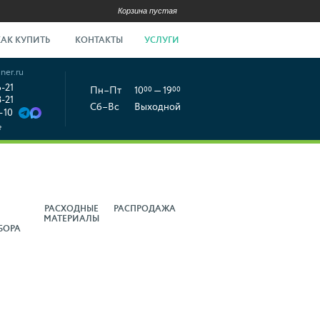
Корзина пустая
КАК КУПИТЬ
КОНТАКТЫ
УСЛУГИ
ner.ru
6-21
Пн–Пт
10
00
— 19
00
8-21
Сб–Вс
Выходной
-10
е
РАСХОДНЫЕ
РАСПРОДАЖА
МАТЕРИАЛЫ
БОРА