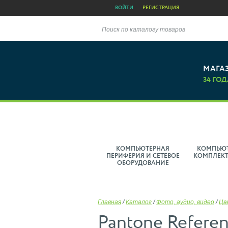
ВОЙТИ
РЕГИСТРАЦИЯ
Поиск по каталогу товаров
МАГА
34 ГОД
КОМПЬЮТЕРНАЯ
КОМПЬЮ
ПЕРИФЕРИЯ И СЕТЕВОЕ
КОМПЛЕК
ОБОРУДОВАНИЕ
Главная
/
Каталог
/
Фото, аудио, видео
/
Цв
Pantone Refere