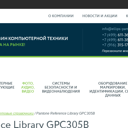
О КОМПАНИИ
НОВОСТИ И АКЦИИ
info@ellips-part
+7 (499)
611-3
ЗИН КОМПЬЮТЕРНОЙ ТЕХНИКИ
+7 (499)
611-3
А НА РЫНКЕ!
+7 (916)
315-17
Перезвоните мн
ТЕРНЫЕ
ФОТО,
СИСТЕМЫ
ОБОРУДОВАНИЕ
ТУЮЩИЕ
АУДИО,
БЕЗОПАСНОСТИ И
МАРКИРОВКИ,
ВИДЕО
ВИДЕОНАБЛЮДЕНИЯ
ИДЕНТИФИКАЦИИ, С
ДАННЫХ
етовые справочники
/
Pantone Reference Library GPC305B
nce Library GPC305B