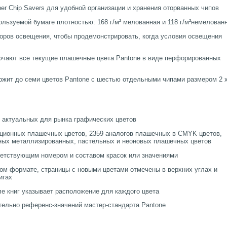
r Chip Savers для удобной организации и хранения оторванных чипов
ользуемой бумаге плотностью: 168 г/м² мелованная и 118 г/м²немелован
оров освещения, чтобы продемонстрировать, когда условия освещения
ючают все текущие плашечные цвета Pantone в виде перфорированных
ржит до семи цветов Pantone с шестью отдельными чипами размером 2 x
 актуальных для рынка графических цветов
иционных плашечных цветов, 2359 аналогов плашечных в CMYK цветов,
ных металлизированных, пастельных и неоновых плашечных цветов
ветствующим номером и составом красок или значениями
ом формате, страницы с новыми цветами отмечены в верхних углах и
игах
ле книг указывает расположение для каждого цвета
тельно референс-значений мастер-стандарта Pantone