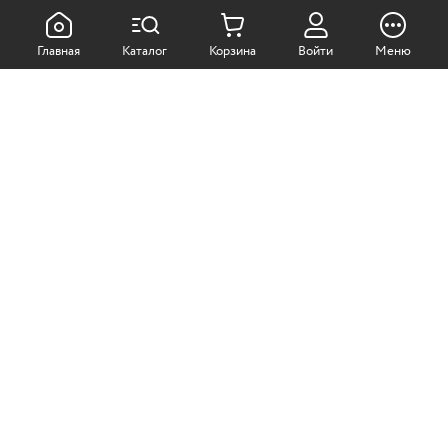
КАК ПОКУПАТЬ:
Главная
Каталог
Корзина
Войти
Меню
Самовывоз из магазина
Доставка по Москве
Доставка в регионы
СОТРУДНИЧЕСТВО:
Корпоративным клиентам
+7 (499)
611-36-21
+7 (499)
611-38-21