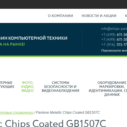
О КОМПАНИИ
НОВОСТИ И АКЦИИ
info@ellips-part
+7 (499)
611-3
ЗИН КОМПЬЮТЕРНОЙ ТЕХНИКИ
+7 (499)
611-3
А НА РЫНКЕ!
+7 (916)
315-17
Перезвоните мн
ТЕРНЫЕ
ФОТО,
СИСТЕМЫ
ОБОРУДОВАНИЕ
ТУЮЩИЕ
АУДИО,
БЕЗОПАСНОСТИ И
МАРКИРОВКИ,
ВИДЕО
ВИДЕОНАБЛЮДЕНИЯ
ИДЕНТИФИКАЦИИ, С
ДАННЫХ
етовые справочники
/
Pantone Metallic Chips Coated GB1507C
c Chips Coated GB1507C