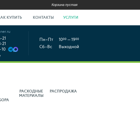
Корзина пустая
КАК КУПИТЬ
КОНТАКТЫ
УСЛУГИ
ner.ru
6-21
Пн–Пт
10
00
— 19
00
8-21
Сб–Вс
Выходной
-10
е
РАСХОДНЫЕ
РАСПРОДАЖА
МАТЕРИАЛЫ
БОРА