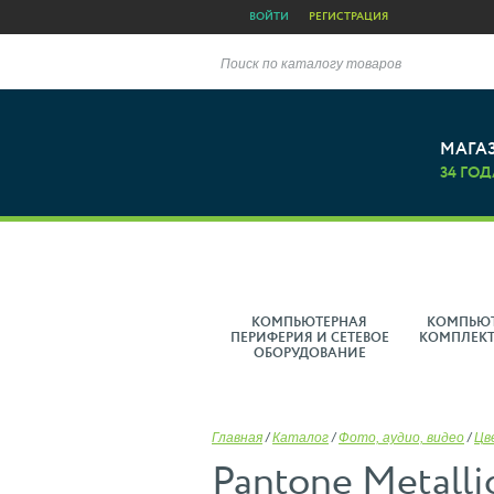
ВОЙТИ
РЕГИСТРАЦИЯ
Поиск по каталогу товаров
МАГА
34 ГОД
КОМПЬЮТЕРНАЯ
КОМПЬЮ
ПЕРИФЕРИЯ И СЕТЕВОЕ
КОМПЛЕК
ОБОРУДОВАНИЕ
Главная
/
Каталог
/
Фото, аудио, видео
/
Цв
Pantone Metalli