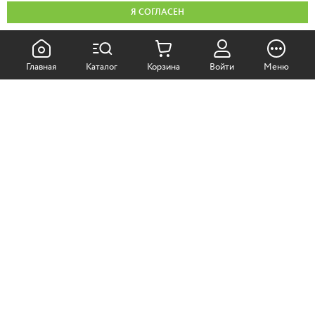
Я СОГЛАСЕН
КАК ПОКУПАТЬ:
Главная
Каталог
Корзина
Войти
Меню
Самовывоз из магазина
Доставка по Москве
Доставка в регионы
СОТРУДНИЧЕСТВО:
Корпоративным клиентам
+7 (499)
611-36-21