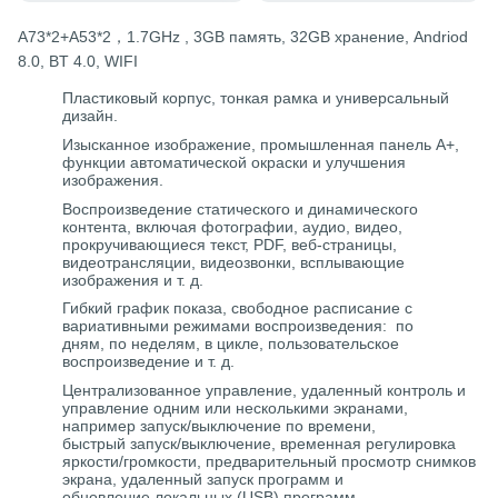
A73*2+A53*2，1.7GHz , 3GB память, 32GB хранение, Andriod
8.0, BT 4.0, WIFI
Пластиковый корпус, тонкая рамка и универсальный
дизайн.
Изысканное изображение, промышленная панель A+,
функции автоматической окраски и улучшения
изображения.
Воспроизведение статического и динамического
контента, включая фотографии, аудио, видео,
прокручивающиеся текст, PDF, веб-страницы,
видеотрансляции, видеозвонки, всплывающие
изображения и т. д.
Гибкий график показа, свободное расписание с
вариативными режимами воспроизведения: по
дням, по неделям, в цикле, пользовательское
воспроизведение и т. д.
Централизованное управление, удаленный контроль и
управление одним или несколькими экранами,
например запуск/выключение по времени,
быстрый запуск/выключение, временная регулировка
яркости/громкости, предварительный просмотр снимков
экрана, удаленный запуск программ и
обновление локальных (USB) программ.