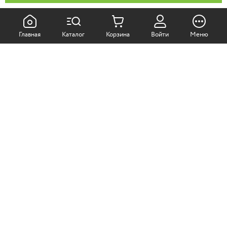
КАК ПОКУПАТЬ:
Главная
Каталог
Корзина
Войти
Меню
Самовывоз из магазина
Доставка по Москве
Доставка в регионы
СОТРУДНИЧЕСТВО:
Корпоративным клиентам
+7 (499)
611-36-21
+7 (499)
611-38-21