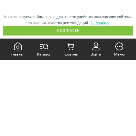
Мы используем файлы cookie для вашего удобства пользования сайтом и
повышения качества рекомендаций.
Подробнее
Я СОГЛАСЕН
КАК ПОКУПАТЬ:
Главная
Каталог
Корзина
Войти
Меню
Самовывоз из магазина
Доставка по Москве
Доставка в регионы
СОТРУДНИЧЕСТВО:
Корпоративным клиентам