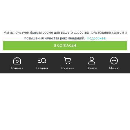
Мы используем файлы cookie для вашего удобства пользования сайтом и
повышения качества рекомендаций.
Подробнее
Я СОГЛАСЕН
КАК ПОКУПАТЬ:
Главная
Каталог
Корзина
Войти
Меню
Самовывоз из магазина
Доставка по Москве
Доставка в регионы
СОТРУДНИЧЕСТВО: