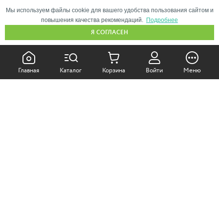
Мы используем файлы cookie для вашего удобства пользования сайтом и
повышения качества рекомендаций.
Подробнее
Я СОГЛАСЕН
КАК ПОКУПАТЬ:
Главная
Каталог
Корзина
Войти
Меню
Самовывоз из магазина
Доставка по Москве
Доставка в регионы
СОТРУДНИЧЕСТВО:
Корпоративным клиентам