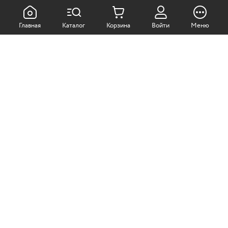
КАК ПОКУПАТЬ:
Главная
Каталог
Корзина
Войти
Меню
Самовывоз из магазина
Доставка по Москве
Доставка в регионы
СОТРУДНИЧЕСТВО:
Корпоративным клиентам
+7 (499)
611-36-21
+7 (499)
611-38-21