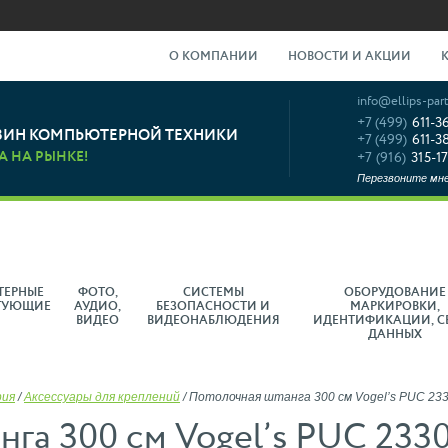
О КОМПАНИИ
НОВОСТИ И АКЦИИ
info@ellips-part
+7 (499)
611-3
ЗИН КОМПЬЮТЕРНОЙ ТЕХНИКИ
+7 (499)
611-3
А НА РЫНКЕ!
+7 (916)
315-17
Перезвоните мн
ТЕРНЫЕ
ФОТО,
СИСТЕМЫ
ОБОРУДОВАНИЕ
ТУЮЩИЕ
АУДИО,
БЕЗОПАСНОСТИ И
МАРКИРОВКИ,
ВИДЕО
ВИДЕОНАБЛЮДЕНИЯ
ИДЕНТИФИКАЦИИ, С
ДАННЫХ
рия
/
Аксессуары для креплений
/
Потолочная штанга 300 см Vogel’s PUC 23
нга 300 см Vogel’s PUC 233