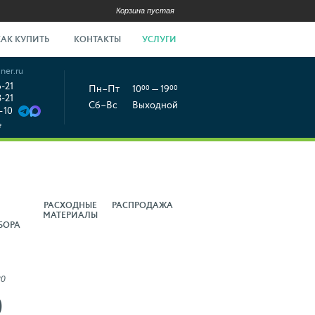
Корзина пустая
КАК КУПИТЬ
КОНТАКТЫ
УСЛУГИ
ner.ru
6-21
Пн–Пт
10
00
— 19
00
8-21
Сб–Вс
Выходной
-10
е
РАСХОДНЫЕ
РАСПРОДАЖА
МАТЕРИАЛЫ
БОРА
30
0