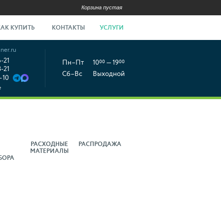
Корзина пустая
КАК КУПИТЬ
КОНТАКТЫ
УСЛУГИ
ner.ru
6-21
Пн–Пт
10
00
— 19
00
8-21
Сб–Вс
Выходной
-10
е
РАСХОДНЫЕ
РАСПРОДАЖА
МАТЕРИАЛЫ
БОРА