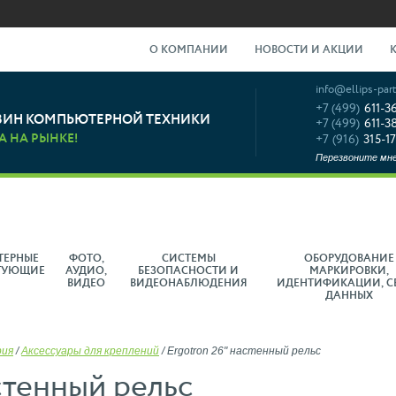
О КОМПАНИИ
НОВОСТИ И АКЦИИ
info@ellips-part
+7 (499)
611-3
ЗИН КОМПЬЮТЕРНОЙ ТЕХНИКИ
+7 (499)
611-3
А НА РЫНКЕ!
+7 (916)
315-17
Перезвоните мн
ТЕРНЫЕ
ФОТО,
СИСТЕМЫ
ОБОРУДОВАНИЕ
ТУЮЩИЕ
АУДИО,
БЕЗОПАСНОСТИ И
МАРКИРОВКИ,
ВИДЕО
ВИДЕОНАБЛЮДЕНИЯ
ИДЕНТИФИКАЦИИ, С
ДАННЫХ
рия
/
Аксессуары для креплений
/
Ergotron 26" настенный рельс
стенный рельс