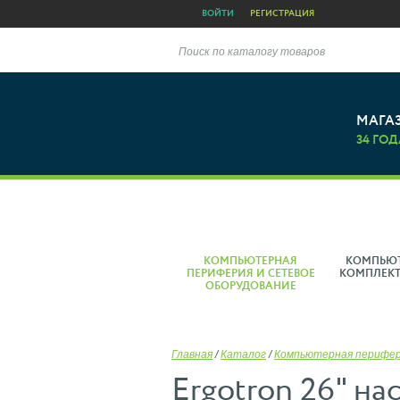
ВОЙТИ
РЕГИСТРАЦИЯ
Поиск по каталогу товаров
МАГА
34 ГОД
КОМПЬЮТЕРНАЯ
КОМПЬЮ
ПЕРИФЕРИЯ И СЕТЕВОЕ
КОМПЛЕК
ОБОРУДОВАНИЕ
Главная
/
Каталог
/
Компьютерная перифе
Ergotron 26" на