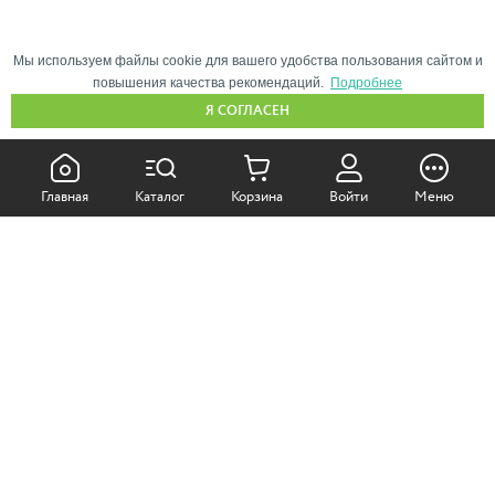
Мы используем файлы cookie для вашего удобства пользования сайтом и
повышения качества рекомендаций.
Подробнее
Я СОГЛАСЕН
КАК ПОКУПАТЬ:
Главная
Каталог
Корзина
Войти
Меню
Самовывоз из магазина
Доставка по Москве
Доставка в регионы
СОТРУДНИЧЕСТВО:
Корпоративным клиентам