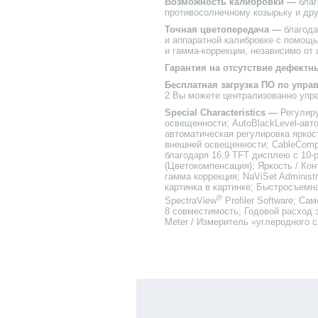
Возможность калибровки —
благ
противосолнечному козырьку и дру
Точная цветопередача —
благода
и аппаратной калибровке с помощь
и гамма-коррекции, независимо от 
Гарантия на отсутствие дефектн
Бесплатная загрузка ПО по уп
2 Вы можете централизованно упр
Special Characteristics —
Регулиру
освещенности; AutoBlackLevel-авто
автоматическая регулировка яркос
внешней освещенности; CableComp 
благодаря 16:9 TFT дисплею с 10-
(Цветокомпенсация); Яркость / Ко
гамма коррекция; NaViSet Administ
картинка в картинке; Быстросъемна
®
SpectraView
Profiler Software; Са
8 совместимость; Годовой расход эл
Meter / Измеритель «углеродного 