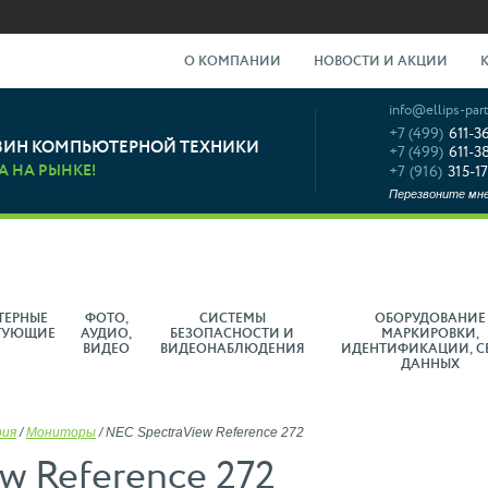
О КОМПАНИИ
НОВОСТИ И АКЦИИ
info@ellips-part
+7 (499)
611-3
ЗИН КОМПЬЮТЕРНОЙ ТЕХНИКИ
+7 (499)
611-3
А НА РЫНКЕ!
+7 (916)
315-17
Перезвоните мн
ТЕРНЫЕ
ФОТО,
СИСТЕМЫ
ОБОРУДОВАНИЕ
ТУЮЩИЕ
АУДИО,
БЕЗОПАСНОСТИ И
МАРКИРОВКИ,
ВИДЕО
ВИДЕОНАБЛЮДЕНИЯ
ИДЕНТИФИКАЦИИ, С
ДАННЫХ
рия
/
Мониторы
/
NEC SpectraView Reference 272
w Reference 272