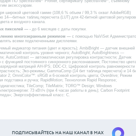
одаря ПО SpectraView
Profiler, сертификату SpectraView
, съемному
гим аксессуарам.
ря широкой цветовой гамме (108,6 % объем / 99,3 % охват AdobeRGB)
ю 14—битных таблиц пересчета (LUT) для 42-битной цветовой регулиров
цвета и входного канала.
ых пикселей — -
до 6 месяцев с даты покупки.
равлению многоэкранным режимом —
с помощью NaViSet Администрат
авлять всеми подключенными дисплеями.
емый индикатор питания (цвет и яркость); AmbiBright — датчик внешней
матический контроль уровня черного; AutoBright; AutoBrightness —
ти; AutoContrast — автоматическая регулировка контрастности; Датчик
с функцией постоянного синхронного распознавания; Постоянство цвет
разрядной матрицей AH-IPS; DDC-CI; Цифровой контроль равномерности
нтрастность; Эко-режимы; GammaComp (14 бит таблица пересчета) и 14 б
rator 2; OmniColor™: sRGB и 6-осевой контроль цвета; Overdrive; Режим
я подставка и ручка; RapidMotion; Технология Rapid Response;
модиагностика; TileComp; TileMatrix; TORO™ Design; Windows
ектроэнергии: 73 кВт/ч (при 4 часах работы в день); Carbon Footprint
следа»; Энергоэффективный класс: C.
ПОДПИСЫВАЙТЕСЬ НА НАШ КАНАЛ В МАХ