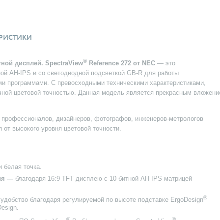
РИСТИКИ
®
ной дисплей.
SpectraView
Reference 272 от NEC
— это
ой AH-IPS и со светодиодной подсветкой GB-R для работы
и программами. С превосходными техническими характеристиками,
чной цветовой точностью. Данная модель является прекрасным вложен
 профессионалов, дизайнеров, фотографов, инженеров-метрологов
я от высокого уровня цветовой точности.
и белая точка.
ия —
благодаря 16:9 TFT дисплею с 10-битной AH-IPS матрицей
®
удобство благодаря регулируемой по высоте подставке ErgoDesign
esign.
®
®