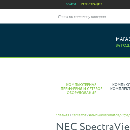
ВОЙТИ
РЕГИСТРАЦИЯ
Поиск по каталогу товаров
МАГА
34 ГОД
КОМПЬЮТЕРНАЯ
КОМПЬЮ
ПЕРИФЕРИЯ И СЕТЕВОЕ
КОМПЛЕК
ОБОРУДОВАНИЕ
Главная
/
Каталог
/
Компьютерная перифе
NEC SpectraVie