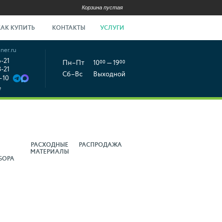
Корзина пустая
КАК КУПИТЬ
КОНТАКТЫ
УСЛУГИ
ner.ru
6-21
Пн–Пт
10
00
— 19
00
8-21
Сб–Вс
Выходной
-10
е
РАСХОДНЫЕ
РАСПРОДАЖА
МАТЕРИАЛЫ
БОРА