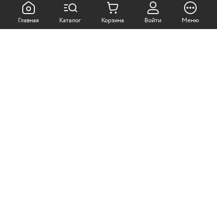
КАК ПОКУПАТЬ:
Главная
Каталог
Корзина
Войти
Меню
Самовывоз из магазина
Доставка по Москве
Доставка в регионы
СОТРУДНИЧЕСТВО:
Корпоративным клиентам
+7 (499)
611-36-21
+7 (499)
611-38-21