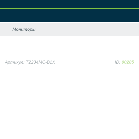
Артикул: T2234MC-B1X
ID:
00285