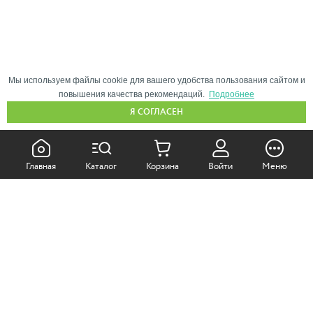
Мы используем файлы cookie для вашего удобства пользования сайтом и
повышения качества рекомендаций.
Подробнее
Я СОГЛАСЕН
КАК ПОКУПАТЬ:
Главная
Каталог
Корзина
Войти
Меню
Самовывоз из магазина
Доставка по Москве
Доставка в регионы
СОТРУДНИЧЕСТВО: