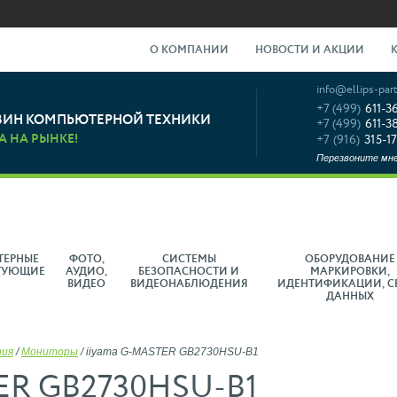
О КОМПАНИИ
НОВОСТИ И АКЦИИ
info@ellips-part
+7 (499)
611-3
ЗИН КОМПЬЮТЕРНОЙ ТЕХНИКИ
+7 (499)
611-3
А НА РЫНКЕ!
+7 (916)
315-17
Перезвоните мн
ТЕРНЫЕ
ФОТО,
СИСТЕМЫ
ОБОРУДОВАНИЕ
ТУЮЩИЕ
АУДИО,
БЕЗОПАСНОСТИ И
МАРКИРОВКИ,
ВИДЕО
ВИДЕОНАБЛЮДЕНИЯ
ИДЕНТИФИКАЦИИ, С
ДАННЫХ
рия
/
Мониторы
/
iiyama G-MASTER GB2730HSU-B1
ER GB2730HSU-B1