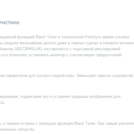
РИСТИКИ
нащенный функцией Black Tuner и технологией FreeSync,время отклика
о вы увидите мельчайшие детали даже в темных сценах и сможете мгнове
Монитор GB2730HSU-B1 поставляется с подставкой регулируемой
а,что позволяет установить монитор с учетом ваших предпочтений.
ым параметром для ультра-гладкой игры. Уменьшает ореолы и размытие
ерывание, подвисание игр и устраняет разрывы изображения для
са.
ь и темные оттенки с помощью функции Black Tuner, Тем самым увеличи
тененных областях.