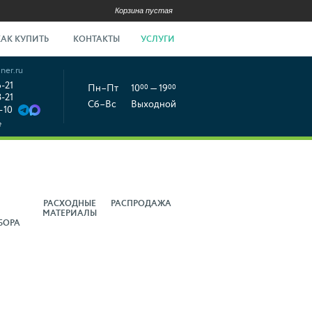
Корзина пустая
КАК КУПИТЬ
КОНТАКТЫ
УСЛУГИ
ner.ru
6-21
Пн–Пт
10
00
— 19
00
8-21
Сб–Вс
Выходной
-10
е
РАСХОДНЫЕ
РАСПРОДАЖА
МАТЕРИАЛЫ
БОРА