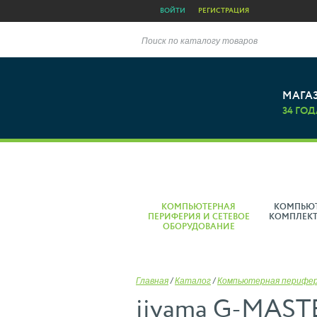
ВОЙТИ
РЕГИСТРАЦИЯ
Поиск по каталогу товаров
МАГА
34 ГОД
КОМПЬЮТЕРНАЯ
КОМПЬЮ
ПЕРИФЕРИЯ И СЕТЕВОЕ
КОМПЛЕК
ОБОРУДОВАНИЕ
Главная
/
Каталог
/
Компьютерная перифе
iiyama G-MAST