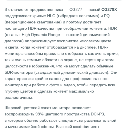
В отличие от предшественника — CG277 — новый
CG279X
поддерживает кривые HLG (гибридная лог-гамма) и PQ
(перцепционное квантование) и поэтому достигает
настоящего HDR-качества при отображении контента. HDR
(от англ. High Dynamic Range — высокий динамический
диапазон) аппроксимирует восприятие человеком цвета
и света, когда контент отображается на дисплее. HDR-
мониторы способны правильно отображать как очень яркие,
так и очень темные области на экране, не теряя при этом
целостности изображения, что не могут сделать обычные
SDR-мониторы (стандартный динамический диапазон). Эти
характеристики крайне важны для профессионального
монитора при работе с фото и видео, чтобы передать всю
глубину цветов и сделать контент максимально
реалистичным.
Широкий цветовой охват монитора позволяет
воспроизводить 98% цветового пространства DCI-P3,
в котором обычно работают специалисты развлекательной
и мультимедийной сферы. Высокий коэффициент