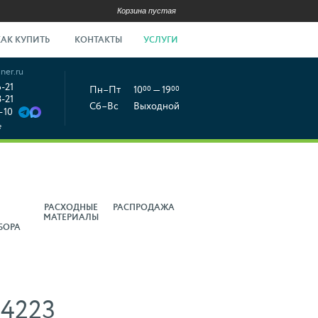
Корзина пустая
КАК КУПИТЬ
КОНТАКТЫ
УСЛУГИ
ner.ru
6-21
Пн–Пт
10
00
— 19
00
8-21
Сб–Вс
Выходной
-10
е
РАСХОДНЫЕ
РАСПРОДАЖА
МАТЕРИАЛЫ
БОРА
04223