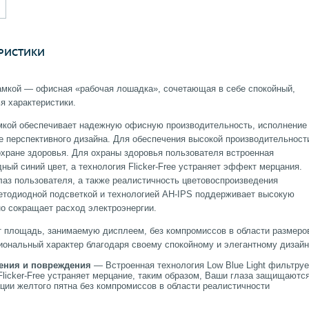
РИСТИКИ
рамкой — офисная «рабочая лошадка», сочетающая в себе спокойный,
я характеристики.
мкой обеспечивает надежную офисную производительность, исполнение
ие перспективного дизайна. Для обеспечения высокой производительност
хране здоровья. Для охраны здоровья пользователя встроенная
дный синий цвет, а технология Flicker-Free устраняет эффект мерцания.
лаз пользователя, а также реалистичность цветовоспроизведения
ветодиодной подсветкой и технологией AH-IPS поддерживает высокую
но сокращает расход электроэнергии.
т площадь, занимаемую дисплеем, без компромиссов в области размеро
ональный характер благодаря своему спокойному и элегантному дизайн
ления и повреждения
— Встроенная технология Low Blue Light фильтруе
Flicker-Free устраняет мерцание, таким образом, Ваши глаза защищаютс
ации желтого пятна без компромиссов в области реалистичности