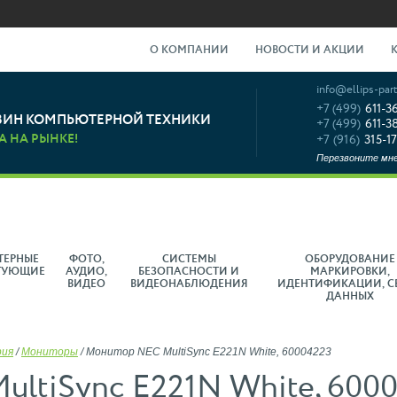
О КОМПАНИИ
НОВОСТИ И АКЦИИ
info@ellips-part
+7 (499)
611-3
ЗИН КОМПЬЮТЕРНОЙ ТЕХНИКИ
+7 (499)
611-3
А НА РЫНКЕ!
+7 (916)
315-17
Перезвоните мн
ТЕРНЫЕ
ФОТО,
СИСТЕМЫ
ОБОРУДОВАНИЕ
ТУЮЩИЕ
АУДИО,
БЕЗОПАСНОСТИ И
МАРКИРОВКИ,
ВИДЕО
ВИДЕОНАБЛЮДЕНИЯ
ИДЕНТИФИКАЦИИ, С
ДАННЫХ
рия
/
Мониторы
/
Монитор NEC MultiSync E221N White, 60004223
ltiSync E221N White, 600