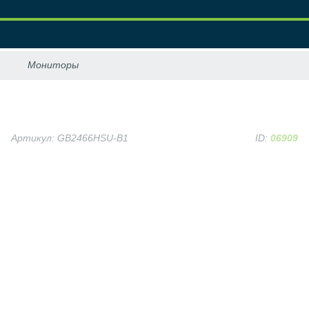
Артикул: GB2466HSU-B1
ID:
06909