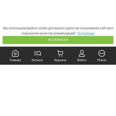
Мы используем файлы cookie для вашего удобства пользования сайтом и
повышения качества рекомендаций.
Подробнее
Я СОГЛАСЕН
КАК ПОКУПАТЬ:
Главная
Каталог
Корзина
Войти
Меню
Самовывоз из магазина
Доставка по Москве
Доставка в регионы
СОТРУДНИЧЕСТВО: