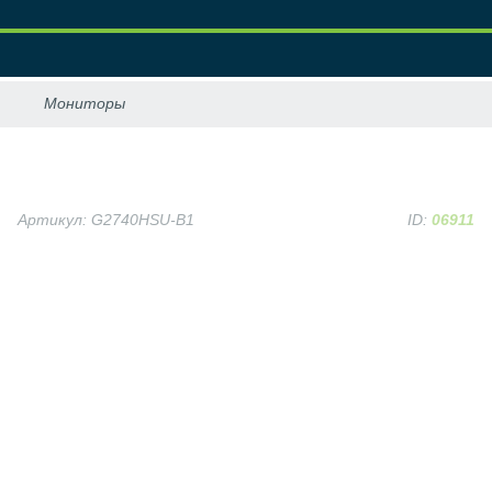
Артикул: G2740HSU-B1
ID:
06911