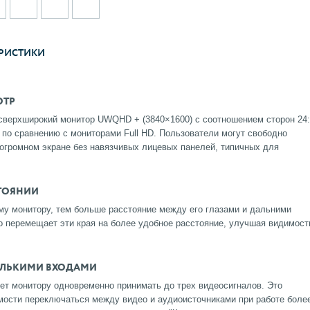
РИСТИКИ
ОТР
сверхширокий монитор UWQHD + (3840×1600) с соотношением сторон 24:
 по сравнению с мониторами Full HD. Пользователи могут свободно
огромном экране без навязчивых лицевых панелей, типичных для
СТОЯНИИ
му монитору, тем больше расстояние между его глазами и дальними
о перемещает эти края на более удобное расстояние, улучшая видимост
ОЛЬКИМИ ВХОДАМИ
ляет монитору одновременно принимать до трех видеосигналов. Это
мости переключаться между видео и аудиоисточниками при работе боле