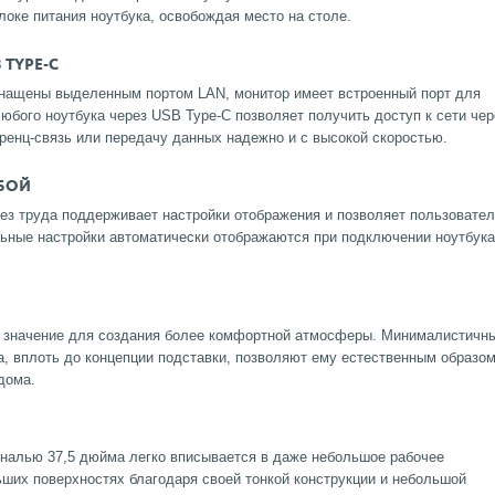
локе питания ноутбука, освобождая место на столе.
 TYPE-C
снащены выделенным портом LAN, монитор имеет встроенный порт для
бого ноутбука через USB Type-C позволяет получить доступ к сети чер
ренц-связь или передачу данных надежно и с высокой скоростью.
ОБОЙ
e без труда поддерживает настройки отображения и позволяет пользовате
льные настройки автоматически отображаются при подключении ноутбука
е значение для создания более комфортной атмосферы. Минималистичн
, вплоть до концепции подставки, позволяют ему естественным образо
дома.
ональю 37,5 дюйма легко вписывается в даже небольшое рабочее
ьших поверхностях благодаря своей тонкой конструкции и небольшой