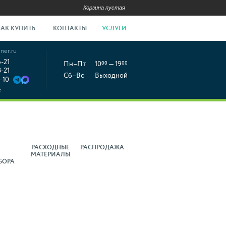
Корзина пустая
КАК КУПИТЬ
КОНТАКТЫ
УСЛУГИ
ner.ru
6-21
Пн–Пт
10
00
— 19
00
8-21
Сб–Вс
Выходной
-10
е
РАСХОДНЫЕ
РАСПРОДАЖА
МАТЕРИАЛЫ
БОРА