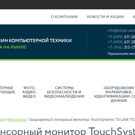
О КОМПАНИИ
НОВОСТИ И АКЦИИ
info@ellips-part
+7 (499)
611-3
ЗИН КОМПЬЮТЕРНОЙ ТЕХНИКИ
+7 (499)
611-3
А НА РЫНКЕ!
+7 (916)
315-17
Перезвоните мн
ТЕРНЫЕ
ФОТО,
СИСТЕМЫ
ОБОРУДОВАНИЕ
ТУЮЩИЕ
АУДИО,
БЕЗОПАСНОСТИ И
МАРКИРОВКИ,
ВИДЕО
ВИДЕОНАБЛЮДЕНИЯ
ИДЕНТИФИКАЦИИ, С
ДАННЫХ
рия
/
Мониторы
/
Защищенный сенсорный монитор TouchSystems TS-LINE TS
нсорный монитор TouchSys