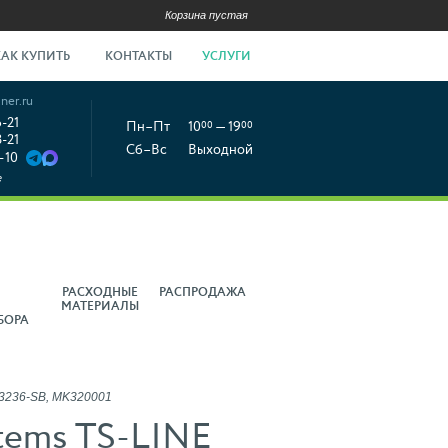
Корзина пустая
КАК КУПИТЬ
КОНТАКТЫ
УСЛУГИ
ner.ru
6-21
Пн–Пт
10
00
— 19
00
8-21
Сб–Вс
Выходной
-10
е
РАСХОДНЫЕ
РАСПРОДАЖА
МАТЕРИАЛЫ
БОРА
3236-SB, MK320001
tems TS-LINE