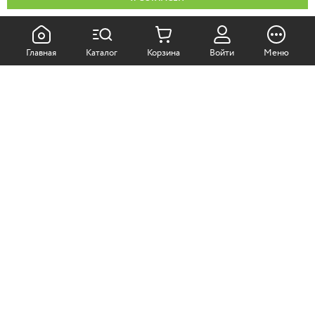
КАК ПОКУПАТЬ:
Главная
Каталог
Корзина
Войти
Меню
Самовывоз из магазина
Доставка по Москве
Доставка в регионы
СОТРУДНИЧЕСТВО:
Корпоративным клиентам
+7 (499)
611-36-21
+7 (499)
611-38-21