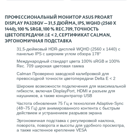
ПРОФЕССИОНАЛЬНЫЙ МОНИТОР ASUS PROART
DISPLAY PA328QV — 31,5 ДЮЙМА, IPS, WQHD (2560 X
1440), 100 % SRGB, 100 % REC.709, ТОЧНОСТЬ
ЦВЕТОПЕРЕДАЧИ ΔE < 2, СЕРТИФИКАТ CALMAN,
ЭРГОНОМИЧНАЯ ПОДСТАВКА
31,5-дюймовый HDR-дисплей WQHD (2560 x 1440) с
панелью IPS с широким углом обзора 178°
Международный стандарт цвета 100% sRGB и 100%
Rec. 709 широкая цветовая гамма
Calman Проверено заводской калибровкой для
превосходной точности цветопередачи Delta E < 2
Широкие возможности подключения для максимальной
гибкости, включая DisplayPort, HDMI и разъем для
наушников, а также концентратор USB
Частота обновления 75 Гц и технология Adaptive-Sync
(48~75 Гц) для анимированного контента с быстрым
действием и устранением разрывов экрана
Эргономичная подставка с регулировкой наклона,
поворота, поворота и высоты для удобного просмотра,
а также настенное крепление VESA