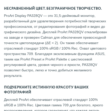
НЕСРАВНЕННЫЙ ЦВЕТ. БЕЗГРАНИЧНОЕ ТВОРЧЕСТВО.
ProArt Display PA328QV — это 31,5-дюймовый монитор,
разработанный для удовлетворения потребностей творческих
профессионалов, от редактирования фотографий и видео до
графического дизайна. Дисплей ProArt PA328QV откалиброван
на заводе и проверен Calman для обеспечения превосходной
точности цветопередачи (∆E < 2). Он также обеспечивает
отраслевой стандарт 100% sRGB / 100% Rec. Охват цветового
пространства 709. Благодаря эксклюзивным функциям ASUS,
таким как ProArt Preset и ProArt Palette с шестиосевой
регулировкой цвета, уровня черного и яркости, PA328QV
позволяет быстро, легко и точно добиться желаемого
результата.
ПОДЧЕРКНИТЕ ИСТИННУЮ КРАСОТУ ВАШИХ
ФОТОГРАФИЙ
Дисплей ProArt обеспечивает отраслевой стандарт 100%
sRGB и 100% Rec. Цветовая гамма 709 для богатого, яркого
воспроизведения, которое гарантирует, что каждая деталь