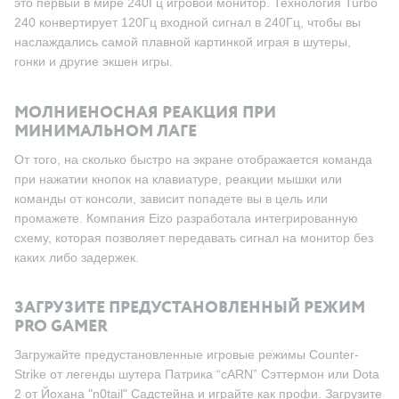
это первый в мире 240Гц игровой монитор. Технология Turbo
240 конвертирует 120Гц входной сигнал в 240Гц, чтобы вы
наслаждались самой плавной картинкой играя в шутеры,
гонки и другие экшен игры.
МОЛНИЕНОСНАЯ РЕАКЦИЯ ПРИ
МИНИМАЛЬНОМ ЛАГЕ
От того, на сколько быстро на экране отображается команда
при нажатии кнопок на клавиатуре, реакции мышки или
команды от консоли, зависит попадете вы в цель или
промажете. Компания Eizo разработала интегрированную
схему, которая позволяет передавать сигнал на монитор без
каких либо задержек.
ЗАГРУЗИТЕ ПРЕДУСТАНОВЛЕННЫЙ РЕЖИМ
PRO GAMER
Загружайте предустановленные игровые режимы Counter-
Strike от легенды шутера Патрика “cARN” Сэттермон или Dota
2 от Йохана "n0tail" Садстейна и играйте как профи. Загрузите