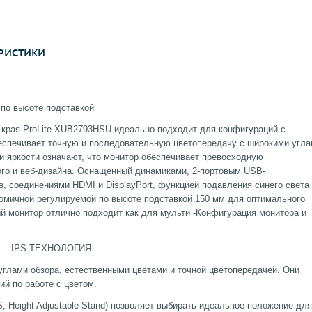
РИСТИКИ
 по высоте подставкой
 края ProLite XUB2793HSU идеально подходит для конфигураций с
еспечивает точную и последовательную цветопередачу с широкими угл
 и яркости означают, что монитор обеспечивает превосходную
го и веб-дизайна. Оснащенный динамиками, 2-портовым USB-
, соединениями HDMI и DisplayPort, функцией подавления синего света
номичной регулируемой по высоте подставкой 150 мм для оптимального
й монитор отлично подходит как для мульти -Конфигурация монитора и
ЛОГИЯ
глами обзора, естественными цветами и точной цветопередачей. Они
й по работе с цветом.
, Height Adjustable Stand) позволяет выбирать идеальное положение для