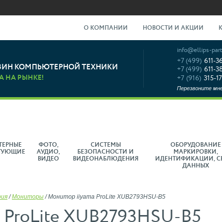
О КОМПАНИИ
НОВОСТИ И АКЦИИ
info@ellips-part
+7 (499)
611-3
ЗИН КОМПЬЮТЕРНОЙ ТЕХНИКИ
+7 (499)
611-3
А НА РЫНКЕ!
+7 (916)
315-17
Перезвоните мн
ТЕРНЫЕ
ФОТО,
СИСТЕМЫ
ОБОРУДОВАНИЕ
ТУЮЩИЕ
АУДИО,
БЕЗОПАСНОСТИ И
МАРКИРОВКИ,
ВИДЕО
ВИДЕОНАБЛЮДЕНИЯ
ИДЕНТИФИКАЦИИ, С
ДАННЫХ
рия
/
Мониторы
/
Монитор iiyama ProLite XUB2793HSU-B5
a ProLite XUB2793HSU-B5