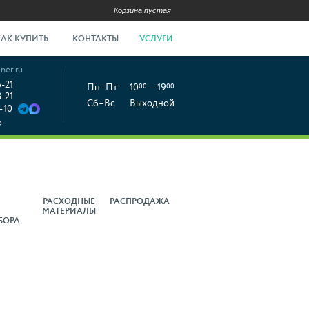
Корзина пустая
КАК КУПИТЬ
КОНТАКТЫ
УСЛУГИ
ner.ru
6-21
Пн–Пт
10
00
— 19
00
8-21
Сб–Вс
Выходной
-10
е
РАСХОДНЫЕ
РАСПРОДАЖА
МАТЕРИАЛЫ
БОРА