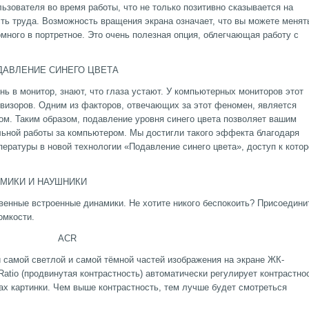
ьзователя во время работы, что не только позитивно сказывается на
сть труда. Возможность вращения экрана означает, что вы можете менят
много в портретное. Это очень полезная опция, облегчающая работу с
НЕГО ЦВЕТА
ень в монитор, знают, что глаза устают. У компьютерных мониторов этот
визоров. Одним из факторов, отвечающих за этот феномен, является
ом. Таким образом, подавление уровня синего цвета позволяет вашим
льной работы за компьютером. Мы достигли такого эффекта благодаря
пературы в новой технологии «Подавление синего цвета», доступ к котор
АУШНИКИ
венные встроенные динамики. Не хотите никого беспокоить? Присоедини
омкости.
R
 самой светлой и самой тёмной частей изображения на экране ЖК-
Ratio (продвинутая контрастность) автоматически регулирует контрастно
ках картинки. Чем выше контрастность, тем лучше будет смотреться