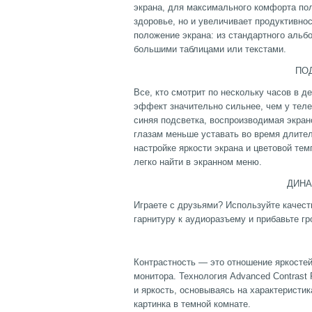
экрана, для максимального комфорта пол
здоровье, но и увеличивает продуктивно
положение экрана: из стандартного альбо
большими таблицами или текстами.
ПОДАВЛЕНИЕ СИ
Все, кто смотрит по нескольку часов в д
эффект значительно сильнее, чем у теле
синяя подсветка, воспроизводимая экран
глазам меньше уставать во время длите
настройке яркости экрана и цветовой тем
легко найти в экранном меню.
ДИНАМИКИ И Н
Играете с друзьями? Используйте качест
гарнитуру к аудиоразъему и прибавьте гр
AC
Контрастность ― это отношение яркостей
монитора. Технология Advanced Contrast 
и яркость, основываясь на характеристи
картинка в темной комнате.