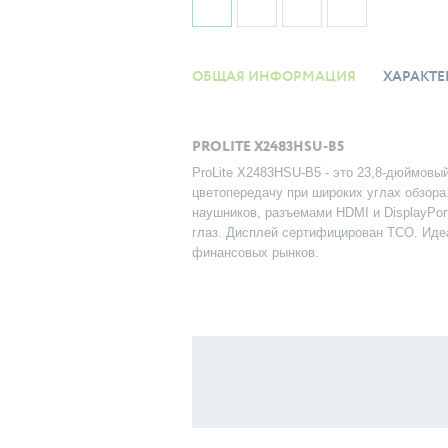
ОБЩАЯ ИНФОРМАЦИЯ
ХАРАКТЕ
PROLITE X2483HSU-B5
ProLite X2483HSU-B5 - это 23,8-дюймовы
цветопередачу при широких углах обзор
наушников, разъемами HDMI и DisplayPor
глаз. Дисплей сертифицирован TCO. Иде
финансовых рынков.