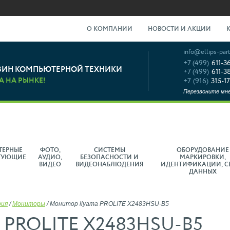
О КОМПАНИИ
НОВОСТИ И АКЦИИ
info@ellips-part
+7 (499)
611-3
ЗИН КОМПЬЮТЕРНОЙ ТЕХНИКИ
+7 (499)
611-3
А НА РЫНКЕ!
+7 (916)
315-17
Перезвоните мн
ТЕРНЫЕ
ФОТО,
СИСТЕМЫ
ОБОРУДОВАНИЕ
ТУЮЩИЕ
АУДИО,
БЕЗОПАСНОСТИ И
МАРКИРОВКИ,
ВИДЕО
ВИДЕОНАБЛЮДЕНИЯ
ИДЕНТИФИКАЦИИ, С
ДАННЫХ
рия
/
Мониторы
/
Монитор iiyama PROLITE X2483HSU-B5
a PROLITE X2483HSU-B5