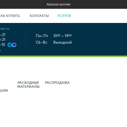
Корзина пустая
КАК КУПИТЬ
КОНТАКТЫ
УСЛУГИ
ner.ru
6-21
Пн–Пт
10
00
— 19
00
8-21
Сб–Вс
Выходной
-10
е
РАСХОДНЫЕ
РАСПРОДАЖА
МАТЕРИАЛЫ
БОРА