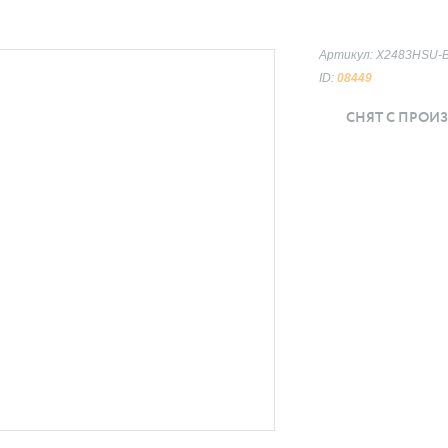
Артикул: X2483HSU-
ID:
08449
СНЯТ С ПРОИ