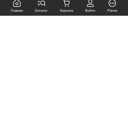
КАК ПОКУПАТЬ:
Главная
Каталог
Корзина
Войти
Меню
Самовывоз из магазина
Доставка по Москве
Доставка в регионы
СОТРУДНИЧЕСТВО:
Корпоративным клиентам
+7 (499)
611-36-21
+7 (499)
611-38-21